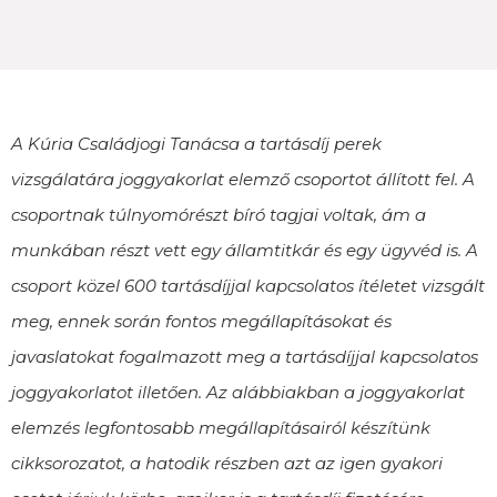
A Kúria Családjogi Tanácsa a tartásdíj perek
vizsgálatára joggyakorlat elemző csoportot állított fel. A
csoportnak túlnyomórészt bíró tagjai voltak, ám a
munkában részt vett egy államtitkár és egy ügyvéd is. A
csoport közel 600 tartásdíjjal kapcsolatos ítéletet vizsgált
meg, ennek során fontos megállapításokat és
javaslatokat fogalmazott meg a tartásdíjjal kapcsolatos
joggyakorlatot illetően. Az alábbiakban a joggyakorlat
elemzés legfontosabb megállapításairól készítünk
cikksorozatot, a hatodik részben azt az igen gyakori