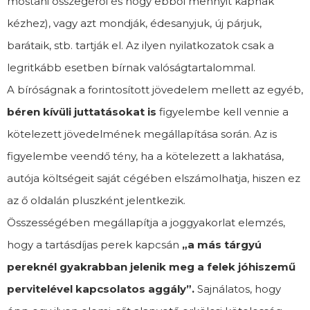
mostani összegéről és hogy ebből mennyit kapnak
kézhez), vagy azt mondják, édesanyjuk, új párjuk,
barátaik, stb. tartják el. Az ilyen nyilatkozatok csak a
legritkább esetben bírnak valóságtartalommal.
A bíróságnak a forintosított jövedelem mellett az egyéb,
béren kívüli juttatásokat is
figyelembe kell vennie a
kötelezett jövedelmének megállapítása során. Az is
figyelembe veendő tény, ha a kötelezett a lakhatása,
autója költségeit saját cégében elszámolhatja, hiszen ez
az ő oldalán pluszként jelentkezik.
Összességében megállapítja a joggyakorlat elemzés,
hogy a tartásdíjas perek kapcsán
„a más tárgyú
pereknél gyakrabban jelenik meg a felek jóhiszemű
pervitelével kapcsolatos aggály”.
Sajnálatos, hogy