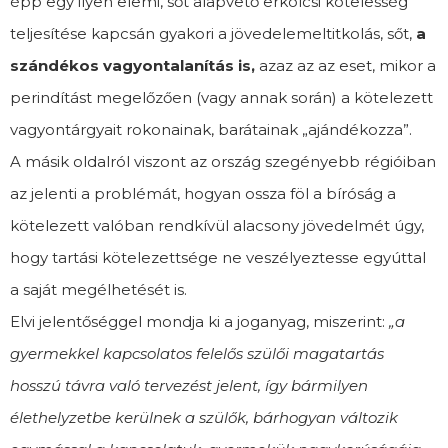
épp egy ilyen elemi, sőt alapvető erkölcsi kötelesség
teljesítése kapcsán gyakori a jövedelemeltitkolás, sőt,
a
szándékos vagyontalanítás is,
azaz az az eset, mikor a
perindítást megelőzően (vagy annak során) a kötelezett
vagyontárgyait rokonainak, barátainak „ajándékozza”.
A másik oldalról viszont az ország szegényebb régióiban
az jelenti a problémát, hogyan ossza föl a bíróság a
kötelezett valóban rendkívül alacsony jövedelmét úgy,
hogy tartási kötelezettsége ne veszélyeztesse egyúttal
a saját megélhetését is.
Elvi jelentőséggel mondja ki a joganyag, miszerint:
„a
gyermekkel kapcsolatos felelős szülői magatartás
hosszú távra való tervezést jelent, így bármilyen
élethelyzetbe kerülnek a szülők, bárhogyan változik