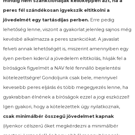
mindig nem szankcionálják kellőképpen azt, ha a
peres fél szándékosan igyekszik eltitkolni a
jövedelmét egy tartásdíjas perben.
Erre pedig
lehetőség lenne, viszont a gyakorlat jelenleg sajnos még
kevésbé alkalmazza a peres szankciókat. A javaslat
felveti annak lehetőségét is, miszerint amennyiben egy
ilyen perben kiderül a jövedelem eltitkolás, hívják fel a
bíróságok figyelmét a NAV felé fennálló bejelentési
kötelezettségre! Gondoljunk csak bele, mennyivel
kevesebb peres eljárás és több megegyezés lenne, ha
gyakrabban élnének a bíróságok ezzel a jogi eszközzel!
Igen gyakori, hogy a kötelezettek úgy nyilatkoznak,
csak minimálbér összegű jövedelmet kapnak
(ilyenkor célszerű őket megkérdezni a minimálbér