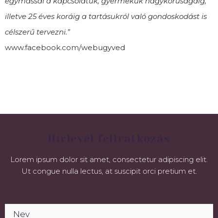
egymással a kapcsolatuk, gyermekük nagykorúságáig,
illetve 25 éves koráig a tartásukról való gondoskodást is
célszerű tervezni.”
www.facebook.com/webugyved
Hírlevél feliratkozás
Lorem ipsum dolor sit amet, consectetur adipiscing elit.
Ut congue nulla lectus, at suscipit orci pretium et.