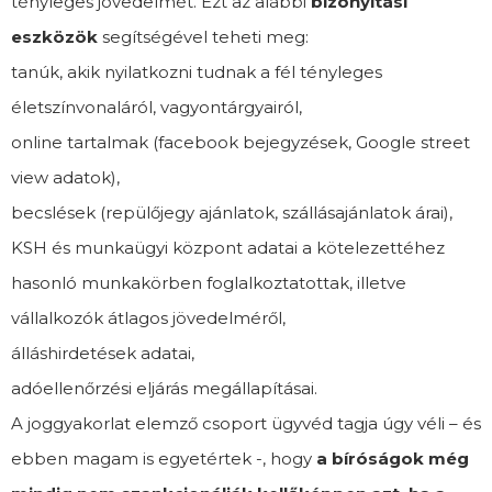
tényleges jövedelmét. Ezt az alábbi
bizonyítási
eszközök
segítségével teheti meg:
tanúk, akik nyilatkozni tudnak a fél tényleges
életszínvonaláról, vagyontárgyairól,
online tartalmak (facebook bejegyzések, Google street
view adatok),
becslések (repülőjegy ajánlatok, szállásajánlatok árai),
KSH és munkaügyi központ adatai a kötelezettéhez
hasonló munkakörben foglalkoztatottak, illetve
vállalkozók átlagos jövedelméről,
álláshirdetések adatai,
adóellenőrzési eljárás megállapításai.
A joggyakorlat elemző csoport ügyvéd tagja úgy véli – és
ebben magam is egyetértek -, hogy
a bíróságok még