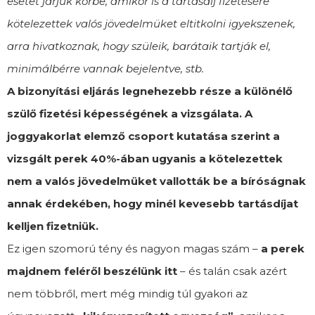
esetet járjuk körbe, amikor is a tartásdíj fizetésére
kötelezettek valós jövedelmüket eltitkolni igyekszenek,
arra hivatkoznak, hogy szüleik, barátaik tartják el,
minimálbérre vannak bejelentve, stb.
A bizonyítási eljárás legnehezebb része a különélő
szülő fizetési képességének a vizsgálata. A
joggyakorlat elemző csoport kutatása szerint a
vizsgált perek 40%-ában ugyanis a kötelezettek
nem a valós jövedelmüket vallották be a bíróságnak
annak érdekében, hogy minél kevesebb tartásdíjat
kelljen fizetniük.
Ez igen szomorú tény és nagyon magas szám –
a perek
majdnem feléről beszélünk itt
– és talán csak azért
nem többről, mert még mindig túl gyakori az