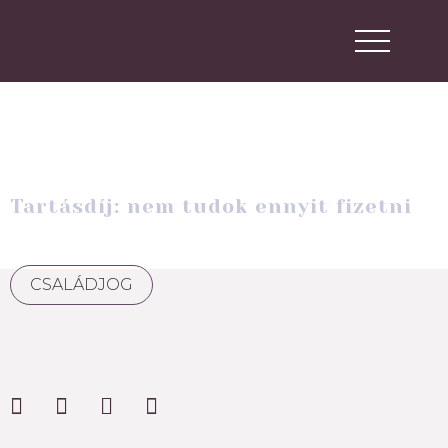
Tartásdíj: nem tudok ennyit fizetni
CSALÁDJOG