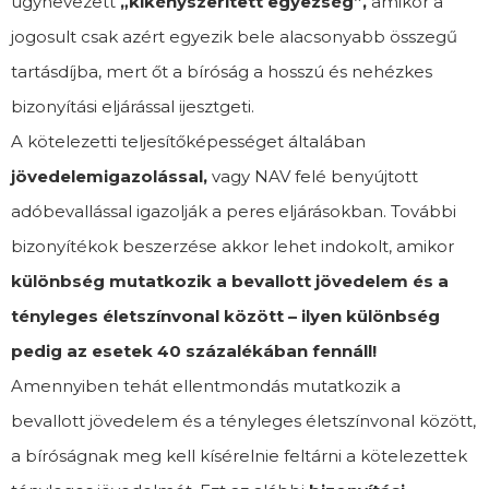
úgynevezett
„kikényszerített egyezség”,
amikor a
jogosult csak azért egyezik bele alacsonyabb összegű
tartásdíjba, mert őt a bíróság a hosszú és nehézkes
bizonyítási eljárással ijesztgeti.
A kötelezetti teljesítőképességet általában
jövedelemigazolással,
vagy NAV felé benyújtott
adóbevallással igazolják a peres eljárásokban. További
bizonyítékok beszerzése akkor lehet indokolt, amikor
különbség mutatkozik a bevallott jövedelem és a
tényleges életszínvonal között – ilyen különbség
pedig az esetek 40 százalékában fennáll!
Amennyiben tehát ellentmondás mutatkozik a
bevallott jövedelem és a tényleges életszínvonal között,
a bíróságnak meg kell kísérelnie feltárni a kötelezettek